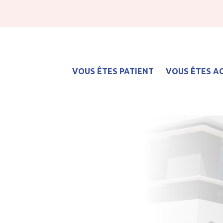
VOUS ÊTES PATIENT
VOUS ÊTES 
Service de soins médicaux et de réadaptation (SMR)