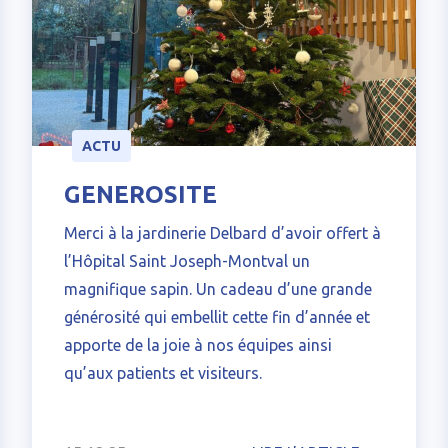
ACTU
GENEROSITE
Merci à la jardinerie Delbard d’avoir offert à
l’Hôpital Saint Joseph-Montval un
magnifique sapin. Un cadeau d’une grande
générosité qui embellit cette fin d’année et
apporte de la joie à nos équipes ainsi
qu’aux patients et visiteurs.