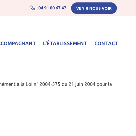
04 91 80 67 47
VENIR NOUS VOIR
ACCOMPAGNANT
L’ÉTABLISSEMENT
CONTACT
Le plateau de rééducation et de réadaptation
mément à la Loi n° 2004-575 du 21 juin 2004 pour la