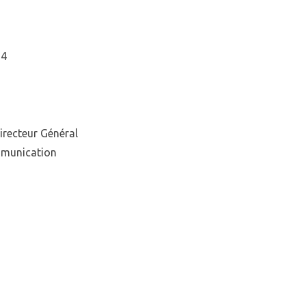
14
irecteur Général
mmunication