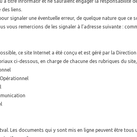
’à titre informatif et ne sauraient engager la responsabilité d
 des liens.
ur signaler une éventuelle erreur, de quelque nature que ce soit
ous vous remercions de les signaler à l’adresse suivante :
commu
ible, ce site Internet a été conçu et est géré par la Direction
oriaux ci-dessous, en charge de chacune des rubriques du site,
onnel
 Opérationnel
l
mmunication
l
ntval. Les documents qui y sont mis en ligne peuvent être tous 