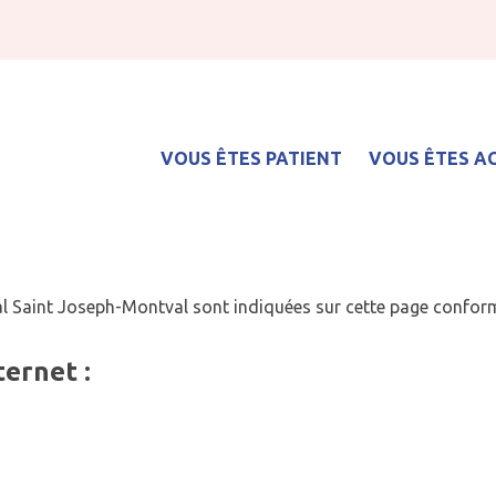
VOUS ÊTES PATIENT
VOUS ÊTES 
Mentions légales
Service de soins médicaux et de réadaptation (SMR)
al Saint Joseph-Montval sont indiquées sur cette page confor
ternet :