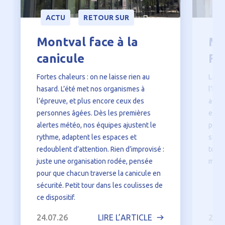
ACTU
RETOUR SUR
A
Montval face à la
Mo
canicule
Fê
Fortes chaleurs : on ne laisse rien au
La s
hasard. L’été met nos organismes à
l’Hôp
l’épreuve, et plus encore ceux des
activ
personnes âgées. Dès les premières
encor
alertes météo, nos équipes ajustent le
patie
rythme, adaptent les espaces et
s’ess
redoublent d’attention. Rien d’improvisé :
tout 
juste une organisation rodée, pensée
momen
pour que chacun traverse la canicule en
sécurité. Petit tour dans les coulisses de
ce dispositif.
24.07.26
LIRE L’ARTICLE
22.0