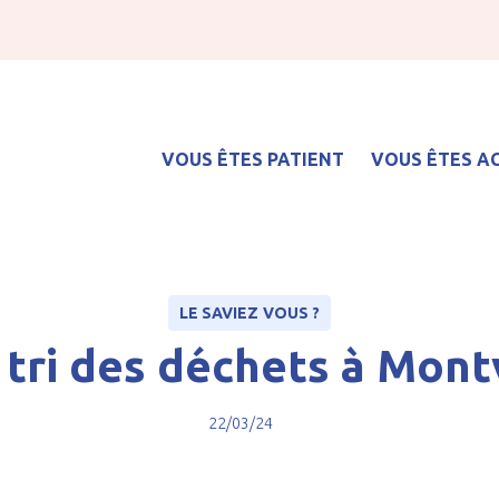
VOUS ÊTES PATIENT
VOUS ÊTES 
hets à Montval
Service de soins médicaux et de réadaptation (SMR)
LE SAVIEZ VOUS ?
 tri des déchets à Mont
22/03/24