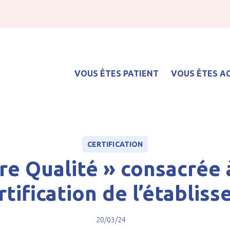
VOUS ÊTES PATIENT
VOUS ÊTES 
tre Qualité » consacrée à la prochaine visite de certification de l’établisseme
Service de soins médicaux et de réadaptation (SMR)
CERTIFICATION
re Qualité » consacrée à
rtification de l’établis
20/03/24