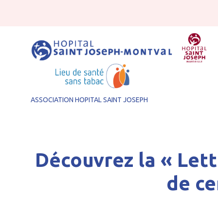
Aller au contenu
Accueil
Nos actualités
Certification
Découvrez la « Let
ASSOCIATION HOPITAL SAINT JOSEPH
Découvrez la « Lett
de ce